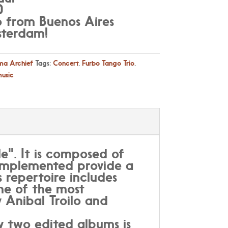
0
o from Buenos Aires
sterdam!
a Archief
Tags:
Concert
,
Furbo Tango Trio
,
usic
le". It is composed of
complemented provide a
ts repertoire includes
one of the most
y Anibal Troilo and
 two edited albums is