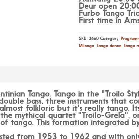
Deur open 20:0
Furbo Tango Tri
First time in Am
SKU:
3660
Category:
Programm
Milonga
,
Tango dance
,
Tango m
entinian Tango. Tango in the "Troilo Sty
double bass, three instruments that 
almost folkloric but it's really tango. I
 the mythical quartet "Troilo-Grela", 
 of tango. This formation integrated b
asted from 1953 to 1962 and with only