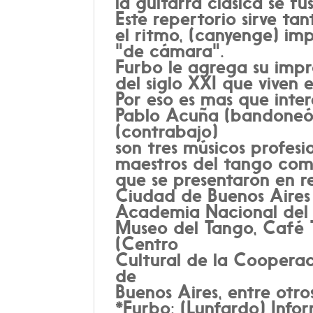
la guitarra clásica se fu
Este repertorio sirve t
el ritmo, (canyenge) im
"de cámara".
Furbo le agrega su impr
del siglo XXI que viven 
Por eso es mas que inte
Pablo Acuña (bandoneón)
(contrabajo)
son tres músicos profes
maestros del tango como
que se presentaron en re
Ciudad de Buenos Aires
Academia Nacional del Ta
Museo del Tango, Café T
(Centro
Cultural de la Cooperac
de
Buenos Aires, entre otro
*Furbo: (Lunfardo) Infor