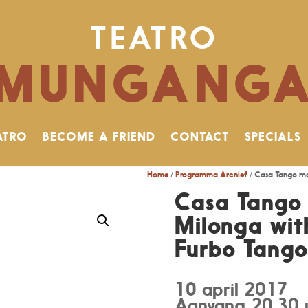
TEATRO
MUNGANG
ATRO
BECOME A FRIEND
CONTACT
SPECIALS
Home
/
Programma Archief
/ Casa Tango ma 
Casa Tango
Milonga with
Furbo Tango
10 april 2017
Aanvang 20.30 