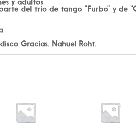
nes y adultos.
parte del trío de tango “Furbo” y de “
a
isco Gracias. Nahuel Roht.