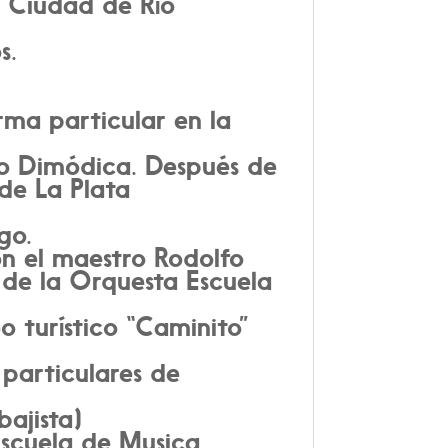
, Ciudad de Río
s.
rma particular en la
to Dimódica. Después de
 de La Plata
go.
on el maestro Rodolfo
de la Orquesta Escuela
o turístico “Caminito”
 particulares de
ajista)
Escuela de Musica