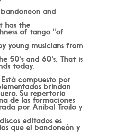
ch bandoneon and
it has the
chness of tango "of
 by young musicians from
he 50's and 60's. That is
nds today.
". Está compuesto por
mplementados brindan
uero. Su repertorio
una de las formaciones
rada por Anibal Troilo y
discos editados es
 los que el bandoneón y