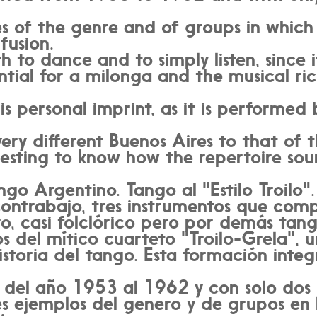
es of the genre and of groups in whi
fusion.
h to dance and to simply listen, since 
ntial for a milonga and the musical ri
s personal imprint, as it is performed
very different Buenos Aires to that of t
resting to know how the repertoire sou
ngo Argentino. Tango al "Estilo Troilo
contrabajo, tres instrumentos que co
o, casi folclórico pero por demás tang
s del mítico cuarteto "Troilo-Grela", 
storia del tango. Esta formación integ
ó del año 1953 al 1962 y con solo dos 
es ejemplos del genero y de grupos en