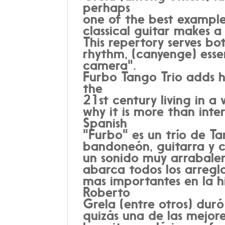
perhaps
one of the best exampl
classical guitar makes a 
This repertory serves bot
rhythm, (canyenge) esse
camera".
Furbo Tango Trio adds hi
the
21st century living in a 
why it is more than inte
Spanish
"Furbo" es un trío de Ta
bandoneón, guitarra y 
un sonido muy arrabaler
abarca todos los arreglo
mas importantes en la hi
Roberto
Grela (entre otros) dur
quizás una de las mejor