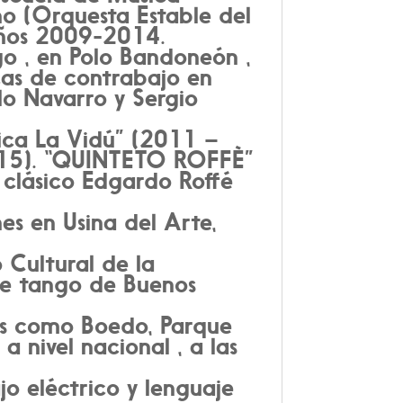
o (Orquesta Estable del
 años 2009-2014.
go , en Polo Bandoneón ,
icas de contrabajo en
lo Navarro y Sergio
ica La Vidú” (2011 –
015). “QUINTETO ROFFÈ”
a clásico Edgardo Roffé
es en Usina del Arte,
 Cultural de la
de tango de Buenos
ios como Boedo, Parque
 a nivel nacional , a las
.
jo eléctrico y lenguaje