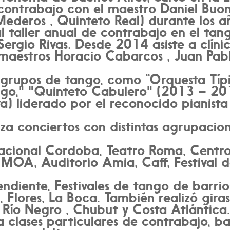
contrabajo con el maestro Daniel Buon
Mederos , Quinteto Real) durante los
 taller anual de contrabajo en el tan
Sergio Rivas. Desde 2014 asiste a clín
 maestros Horacio Cabarcos , Juan Pab
 grupos de tango, como “Orquesta Típ
ngo," "Quinteto Cabulero" (2013 – 2
va) liderado por el reconocido pianist
za conciertos con distintas agrupacion
acional Cordoba, Teatro Roma, Centro
 MOA, Auditorio Amia, Caff, Festival 
endiente, Festivales de tango de barr
a, Flores, La Boca. También realizó giras
 Río Negro , Chubut y Costa Atlántica
 clases particulares de contrabajo, ba