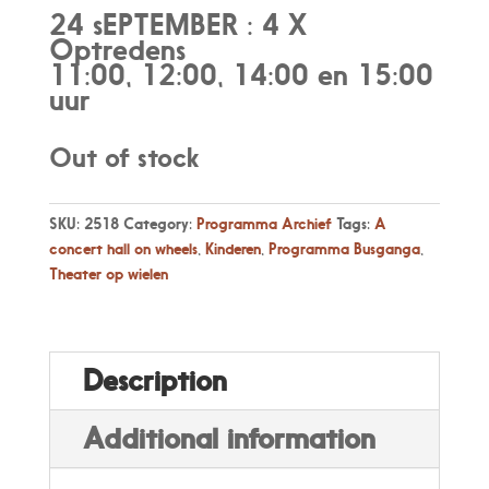
was:
is:
24 sEPTEMBER : 4 X
€ 5,00.
€ 0,00.
Optredens
11:00, 12:00, 14:00 en 15:00
uur
Out of stock
SKU:
2518
Category:
Programma Archief
Tags:
A
concert hall on wheels
,
Kinderen
,
Programma Busganga
,
Theater op wielen
Description
Additional information