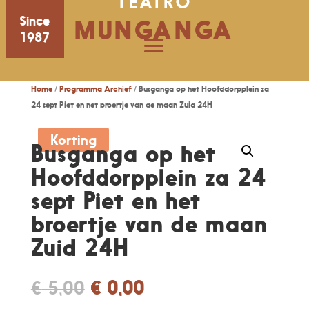
TEATRO
Since
MUNGANGA
1987
Home
/
Programma Archief
/ Busganga op het Hoofddorpplein za
24 sept Piet en het broertje van de maan Zuid 24H
Korting
Busganga op het
Hoofddorpplein za 24
sept Piet en het
broertje van de maan
Zuid 24H
Original
Current
€
5,00
€
0,00
price
price