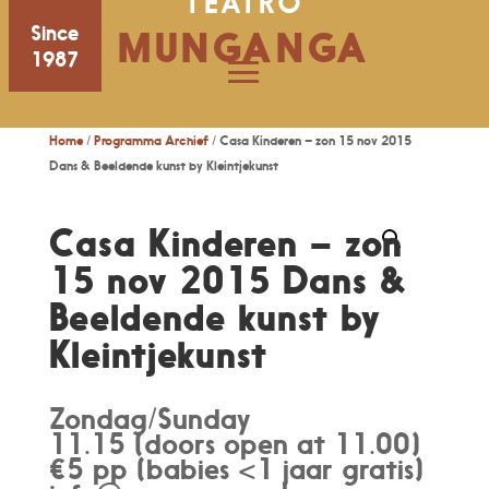
TEATRO
Since
MUNGANGA
1987
Home
/
Programma Archief
/ Casa Kinderen – zon 15 nov 2015
Dans & Beeldende kunst by Kleintjekunst
Casa Kinderen – zon
15 nov 2015 Dans &
Beeldende kunst by
Kleintjekunst
Zondag/Sunday
11.15 (doors open at 11.00)
€5 pp (babies <1 jaar gratis)