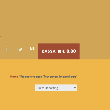
A
NL
€ 0,00
Home
/ Products tagged “Munganga Strippenkaart”