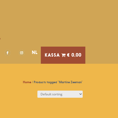
A
NL
€ 0,00
Home
/ Products tagged “Martine Zeeman”