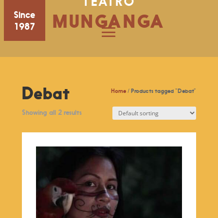
TEATRO
Since
MUNGANGA
1987
Debat
Home
/ Products tagged “Debat”
Showing all 2 results