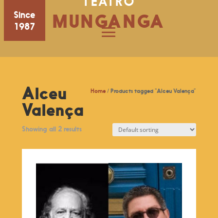
TEATRO
Since
MUNGANGA
1987
Alceu
Home
/ Products tagged “Alceu Valença”
Valença
Showing all 2 results